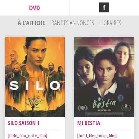
DVD
À L'AFFICHE
BANDES ANNONCES
HORAIRES
SILO SAISON 1
MI BESTIA
[field_film_note_film]
[field_film_note_film]