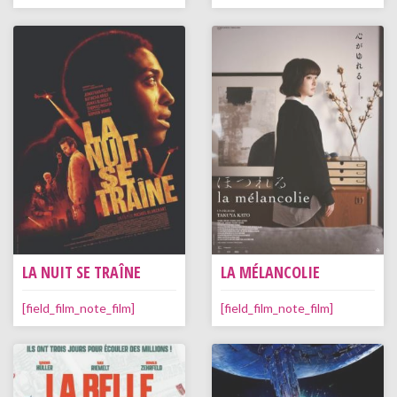
LA NUIT SE TRAÎNE
LA MÉLANCOLIE
[field_film_note_film]
[field_film_note_film]