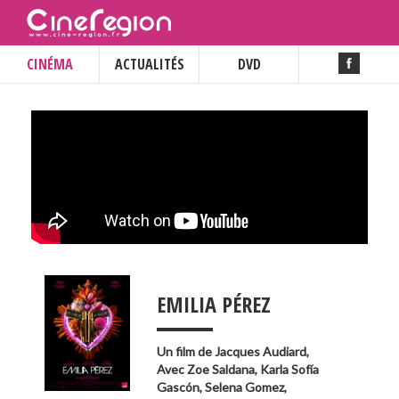
CINÉMA
ACTUALITÉS
DVD
___
EMILIA PÉREZ
Un film de
Jacques Audiard
,
Avec
Zoe Saldana
,
Karla Sofía
Gascón
,
Selena Gomez
,