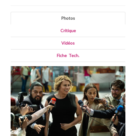
Photos
Critique
Vidéos
Fiche
_
Tech.