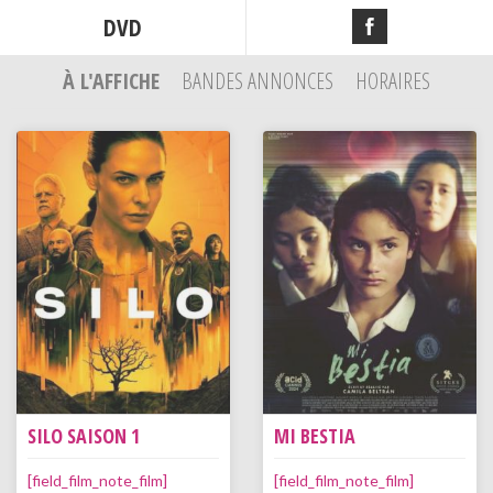
DVD
À L'AFFICHE
BANDES ANNONCES
HORAIRES
SILO SAISON 1
MI BESTIA
[field_film_note_film]
[field_film_note_film]