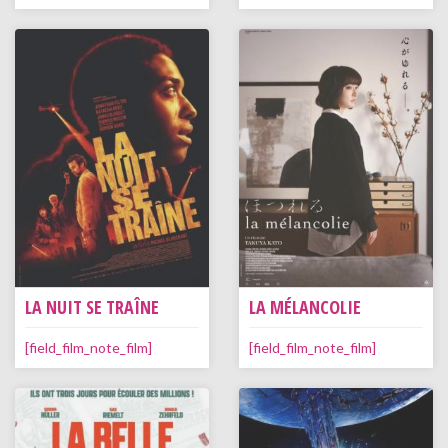
LA NUIT SE TRAÎNE
LA MÉLANCOLIE
[field_film_note_film]
[field_film_note_film]