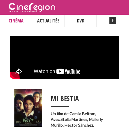
CINÉMA
ACTUALITÉS
DVD
___
MI BESTIA
Un film de
Camila Beltran
,
Avec
Stella Martinez
,
Mallerly
Murillo
,
Héctor Sánchez
,