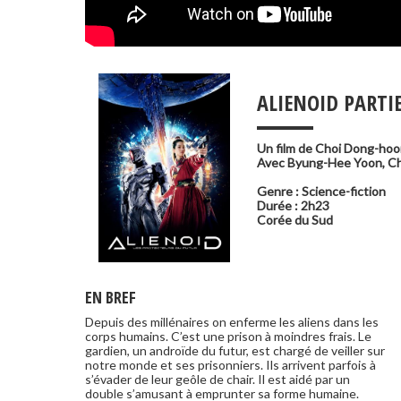
___
ALIENOID PARTIE
Un film de
Choi Dong-hoo
Avec
Byung-Hee Yoon
,
Ch
Genre : Science-fiction
Durée : 2h23
Corée du Sud
EN BREF
Depuis des millénaires on enferme les aliens dans les
de l’Espace. Les dés sont jetés mais personne ne
corps humains. C’est une prison à moindres frais. Le
gardien, un androïde du futur, est chargé de veiller sur
notre monde et ses prisonniers. Ils arrivent parfois à
s’évader de leur geôle de chair. Il est aidé par un
double s’amusant à emprunter sa forme humaine.