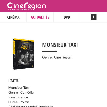
CINÉMA
ACTUALITÉS
DVD
___
MONSIEUR TAXI
Genre : Ciné région
L'ACTU
Monsieur Taxi
Genre : Comédie
Pays : France
Durée : 75 mn
Réalisateur : André Hunebelle