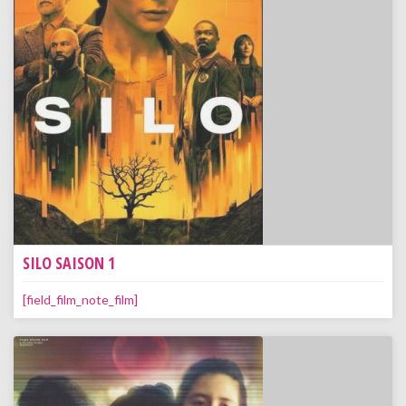
SILO SAISON 1
[field_film_note_film]