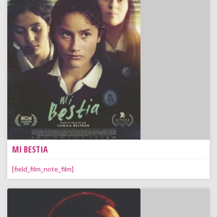
MI BESTIA
[field_film_note_film]