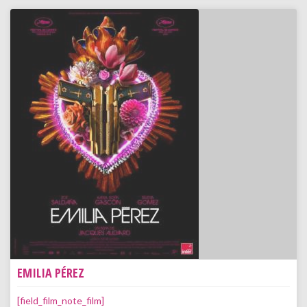
EMILIA PÉREZ
[field_film_note_film]