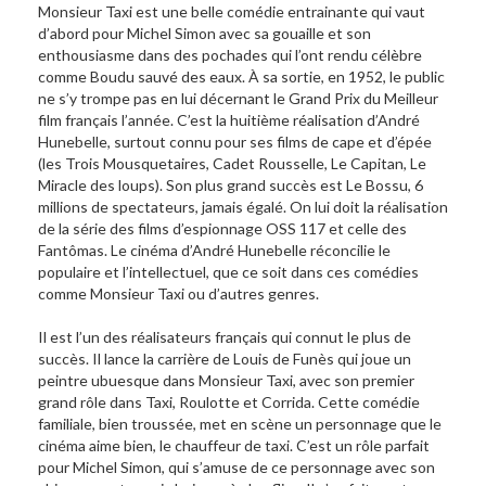
Monsieur Taxi est une belle comédie entrainante qui vaut
d’abord pour Michel Simon avec sa gouaille et son
enthousiasme dans des pochades qui l’ont rendu célèbre
comme Boudu sauvé des eaux. À sa sortie, en 1952, le public
ne s’y trompe pas en lui décernant le Grand Prix du Meilleur
film français l’année. C’est la huitième réalisation d’André
Hunebelle, surtout connu pour ses films de cape et d’épée
(les Trois Mousquetaires, Cadet Rousselle, Le Capitan, Le
Miracle des loups). Son plus grand succès est Le Bossu, 6
millions de spectateurs, jamais égalé. On lui doit la réalisation
de la série des films d’espionnage OSS 117 et celle des
Fantômas. Le cinéma d’André Hunebelle réconcilie le
populaire et l’intellectuel, que ce soit dans ces comédies
comme Monsieur Taxi ou d’autres genres.
Il est l’un des réalisateurs français qui connut le plus de
succès. Il lance la carrière de Louis de Funès qui joue un
peintre ubuesque dans Monsieur Taxi, avec son premier
grand rôle dans Taxi, Roulotte et Corrida. Cette comédie
familiale, bien troussée, met en scène un personnage que le
cinéma aime bien, le chauffeur de taxi. C’est un rôle parfait
pour Michel Simon, qui s’amuse de ce personnage avec son