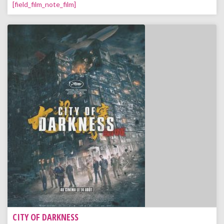
[field_film_note_film]
CITY OF DARKNESS