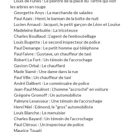
Louis de Funès : Le peintre de la place du Tertre qui voit
les arbres en rouge
Georgette Anys : La marchande de salades
Paul Azaïs : Henri, le barman de la boîte de nuit
Lucien Arnaud : Jacquot, le petit garçon de Léon et Louise
Madeleine Barbulée : La tricoteuse
Charles Bouillaud : L'agent de l'embouteillage
Louis Bugette : Le second inspecteur de police
Paul Demange : Le petit homme qui téléphone
Paul Faivre : Gustave, un chauffeur de taxi
Robert Le Fort : Un témoin de l'accrochage
Gaston Orbal : Le chauffard
Made Siamé : Une dame dans la rue
Paul Ville : Un chauffeur de taxi
André Dalibert : Le commissaire de police
Jean-Paul Moulinot : L'homme "accroché" en voiture
Grégoire Gromoff : Un automobiliste
Palmyre Levasseur : Une témoin de l'accrochage
Henri Niel : Edmond, le "gros" automobiliste
Louis Blanche : Le menuisier
Charles Bayard : Un témoin de l'accrochage
Paul Clérouc : Un inspecteur de police
Maurice Touati