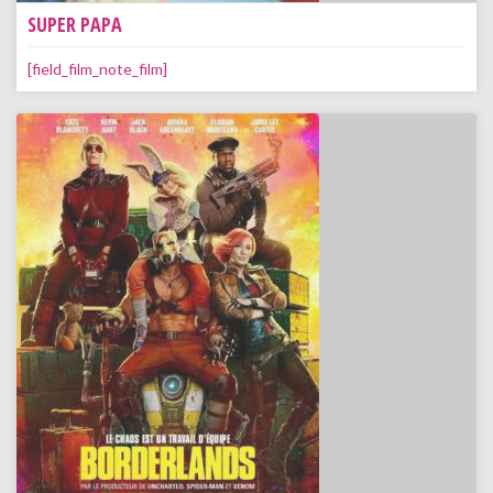
SUPER PAPA
[field_film_note_film]