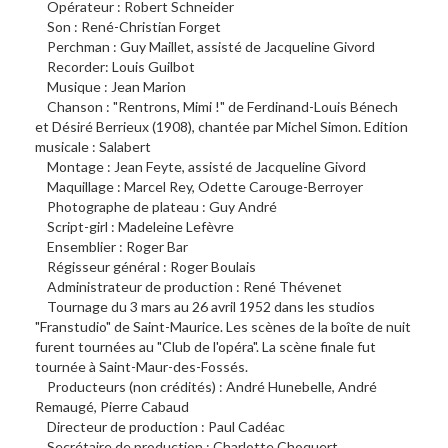
Opérateur : Robert Schneider
Son : René-Christian Forget
Perchman : Guy Maillet, assisté de Jacqueline Givord
Recorder: Louis Guilbot
Musique : Jean Marion
Chanson : "Rentrons, Mimi !" de Ferdinand-Louis Bénech
et Désiré Berrieux (1908), chantée par Michel Simon. Edition
musicale : Salabert
Montage : Jean Feyte, assisté de Jacqueline Givord
Maquillage : Marcel Rey, Odette Carouge-Berroyer
Photographe de plateau : Guy André
Script-girl : Madeleine Lefèvre
Ensemblier : Roger Bar
Régisseur général : Roger Boulais
Administrateur de production : René Thévenet
Tournage du 3 mars au 26 avril 1952 dans les studios
"Franstudio" de Saint-Maurice. Les scènes de la boîte de nuit
furent tournées au "Club de l'opéra". La scène finale fut
tournée à Saint-Maur-des-Fossés.
Producteurs (non crédités) : André Hunebelle, André
Remaugé, Pierre Cabaud
Directeur de production : Paul Cadéac
Secrétaire de production : Charlotte Choquert