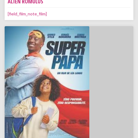
ALIEN ROMULUS
[field_film_note_film]