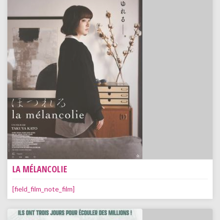
LA MÉLANCOLIE
[field_film_note_film]