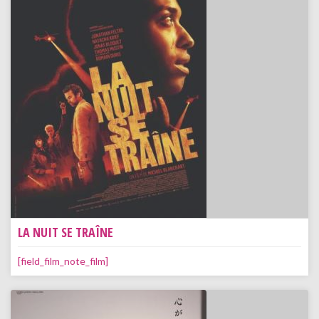
LA NUIT SE TRAÎNE
[field_film_note_film]