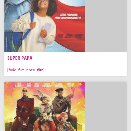
SUPER PAPA
[field_film_note_film]