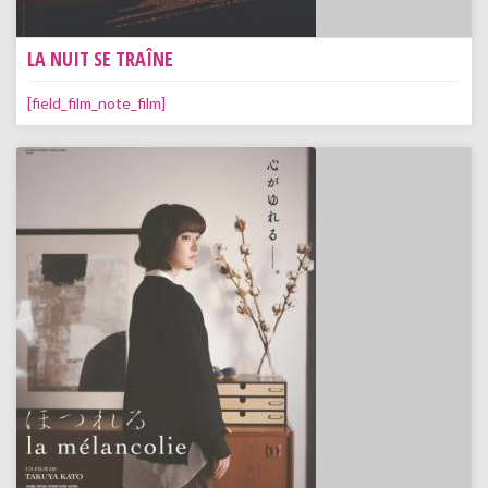
LA NUIT SE TRAÎNE
[field_film_note_film]