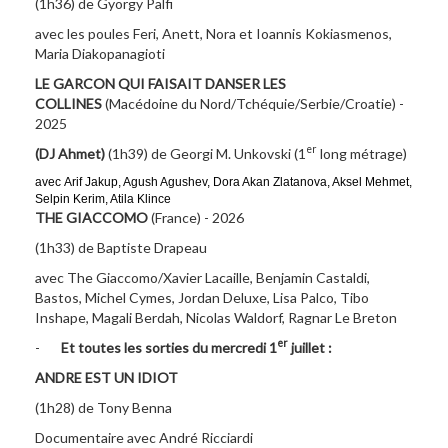
(1h36) de György Palfi
avec les poules Feri, Anett, Nora et Ioannis Kokiasmenos,
Maria Diakopanagioti
LE GARCON QUI FAISAIT DANSER LES
COLLINES
(Macédoine du Nord/Tchéquie/Serbie/Croatie) -
2025
er
(DJ Ahmet)
(1h39) de Georgi M. Unkovski (1
long métrage)
avec Arif Jakup, Agush Agushev, Dora Akan Zlatanova, Aksel Mehmet,
Selpin Kerim, Atila Klince
THE GIACCOMO
(France) - 2026
(1h33) de Baptiste Drapeau
avec The Giaccomo/Xavier Lacaille, Benjamin Castaldi,
Bastos, Michel Cymes, Jordan Deluxe, Lisa Palco, Tibo
Inshape, Magali Berdah, Nicolas Waldorf, Ragnar Le Breton
er
-
Et toutes les sorties du mercredi 1
juillet :
ANDRE EST UN IDIOT
(1h28) de Tony Benna
Documentaire avec André Ricciardi