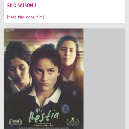
SILO SAISON 1
[field_film_note_film]