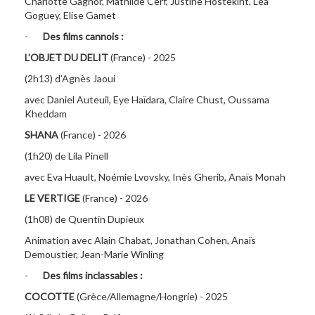
Charlotte Gagnor, Mathilde Cerf, Justine Hostekint, Léa
Goguey, Elise Gamet
-
Des films cannois :
L’OBJET DU DELIT
(France) - 2025
(2h13) d’Agnès Jaoui
avec Daniel Auteuil, Eye Haïdara, Claire Chust, Oussama
Kheddam
SHANA
(France) - 2026
(1h20) de Lila Pinell
avec Eva Huault, Noémie Lvovsky, Inès Gherib, Anaïs Monah
LE VERTIGE
(France) - 2026
(1h08) de Quentin Dupieux
Animation avec Alain Chabat, Jonathan Cohen, Anaïs
Demoustier, Jean-Marie Winling
-
Des films inclassables :
COCOTTE
(Grèce/Allemagne/Hongrie) - 2025