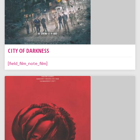
CITY OF DARKNESS
[field_film_note_film]