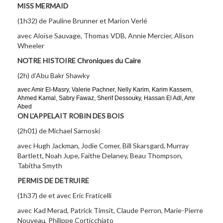
MISS MERMAID
(1h32) de Pauline Brunner et Marion Verlé
avec Aloïse Sauvage, Thomas VDB, Annie Mercier, Alison
Wheeler
NOTRE HISTOIRE Chroniques du Caire
(2h) d’Abu Bakr Shawky
avec Amir El-Masry, Valerie Pachner, Nelly Karim, Karim Kassem,
Ahmed Kamal, Sabry Fawaz, Sherif Dessouky, Hassan El Adl, Amr
Abed
ON L’APPELAIT ROBIN DES BOIS
(2h01) de Michael Sarnoski
avec Hugh Jackman, Jodie Comer, Bill Skarsgard, Murray
Bartlett, Noah Jupe, Faithe Delaney, Beau Thompson,
Tabitha Smyth
PERMIS DE DETRUIRE
(1h37) de et avec Eric Fraticelli
avec Kad Merad, Patrick Timsit, Claude Perron, Marie-Pierre
Nouveau, Philippe Corticchiato