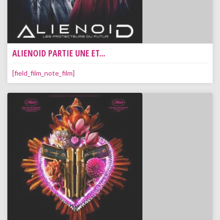
ALIENOID PARTIE UNE ET...
[field_film_note_film]