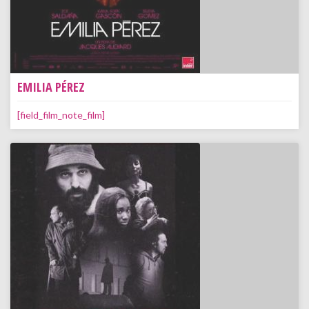
EMILIA PÉREZ
[field_film_note_film]