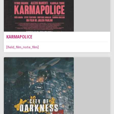
KARMAPOLICE
[field_film_note_film]