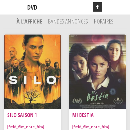
DVD
À L'AFFICHE
BANDES ANNONCES
HORAIRES
SILO SAISON 1
MI BESTIA
[field_film_note_film]
[field_film_note_film]