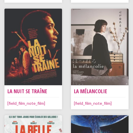
LA NUIT SE TRAÎNE
LA MÉLANCOLIE
[field_film_note_film]
[field_film_note_film]