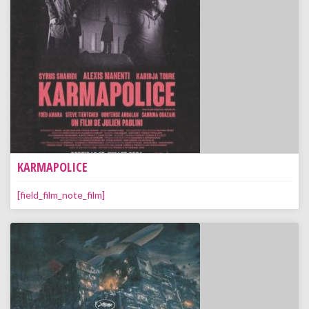
KARMAPOLICE
[field_film_note_film]