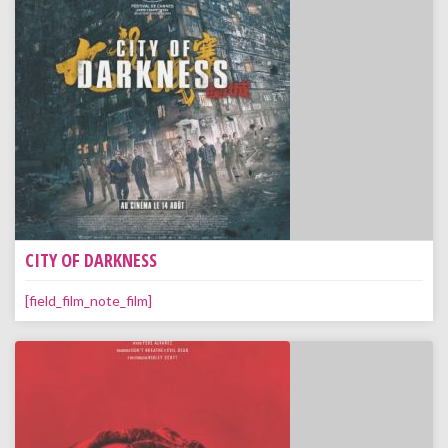
CITY OF DARKNESS
[field_film_note_film]