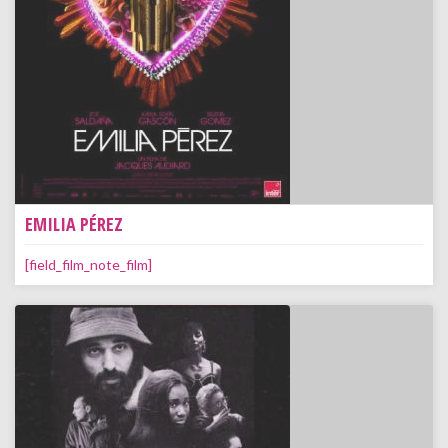
EMILIA PÉREZ
[field_film_note_film]