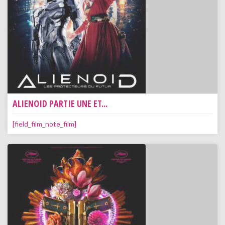
ALIENOID PARTIE UNE ET...
[field_film_note_film]