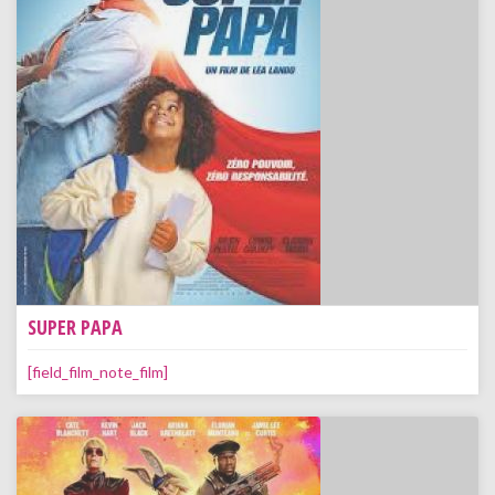
SUPER PAPA
[field_film_note_film]