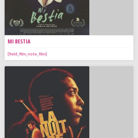
MI BESTIA
[field_film_note_film]