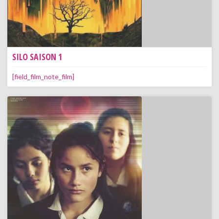
SILO SAISON 1
[field_film_note_film]