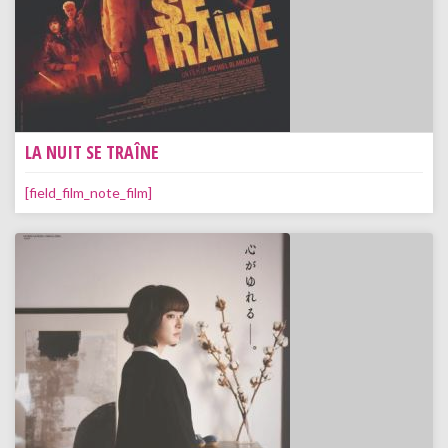
LA NUIT SE TRAÎNE
[field_film_note_film]