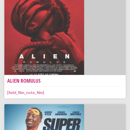
ALIEN ROMULUS
[field_film_note_film]