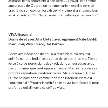
afghane, le fils appartient à son père. Au travail, elle tombe
amoureuse de Qodrat, un homme marié – est-il le portrait
craché de son ex-mari ou existe-t-il vraiment un homme bon
en Afghanistan ? Et Naru parviendra-t-elle à garder son fils ?
VIVA (Espagne)
Drame de et avec Aina Clotet, avec également Naby Dakhli,
Marc Soler, Willy Toledo, Lloll Bertrán…
Après avoir échappé de peu à la mort, Nora, 40 ans, est
animée par une brûlante urgence de se sentir en vie. Elle se
jette à corps perdu dans deux relations amoureuses avec
deux hommes que tout oppose, Tom et Max, reflets de ses
propres aspirations contradictoires. Mais lorsque ni l’un ni
l’autre ne parvient à combler son vide intérieur, Nora est
contrainte d’affronter la vérité : elle devra faire face à la peur
profonde qui alimente sa soif de vivre.