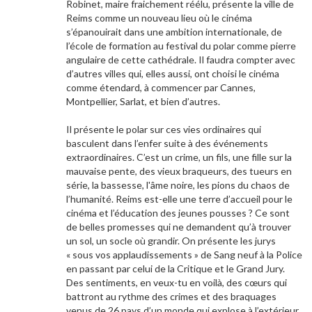
Robinet, maire fraichement réélu, présente la ville de
Reims comme un nouveau lieu où le cinéma
s’épanouirait dans une ambition internationale, de
l’école de formation au festival du polar comme pierre
angulaire de cette cathédrale. Il faudra compter avec
d’autres villes qui, elles aussi, ont choisi le cinéma
comme étendard, à commencer par Cannes,
Montpellier, Sarlat, et bien d’autres.
Il présente le polar sur ces vies ordinaires qui
basculent dans l’enfer suite à des événements
extraordinaires. C’est un crime, un fils, une fille sur la
mauvaise pente, des vieux braqueurs, des tueurs en
série, la bassesse, l'âme noire, les pions du chaos de
l’humanité. Reims est-elle une terre d’accueil pour le
cinéma et l’éducation des jeunes pousses ? Ce sont
de belles promesses qui ne demandent qu’à trouver
un sol, un socle où grandir. On présente les jurys
« sous vos applaudissements » de Sang neuf à la Police
en passant par celui de la Critique et le Grand Jury.
Des sentiments, en veux-tu en voilà, des cœurs qui
battront au rythme des crimes et des braquages
venus de 26 pays d’un monde qui explose à l’extérieur.