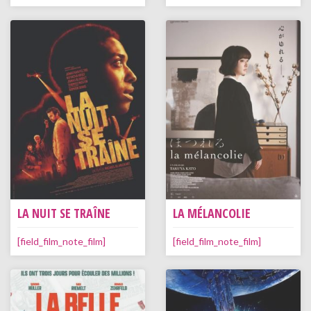
LA NUIT SE TRAÎNE
LA MÉLANCOLIE
[field_film_note_film]
[field_film_note_film]