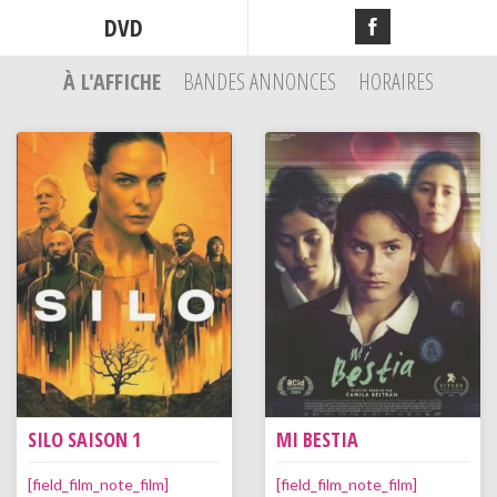
DVD
À L'AFFICHE
BANDES ANNONCES
HORAIRES
SILO SAISON 1
MI BESTIA
[field_film_note_film]
[field_film_note_film]