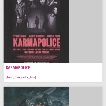
KARMAPOLICE
[field_film_note_film]