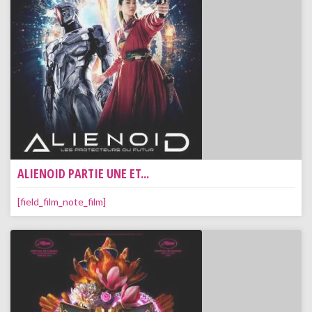
ALIENOID PARTIE UNE ET...
[field_film_note_film]