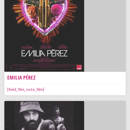
EMILIA PÉREZ
[field_film_note_film]