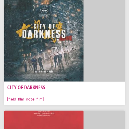
CITY OF DARKNESS
[field_film_note_film]