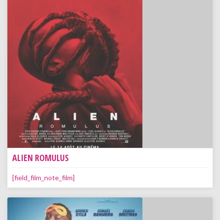
ALIEN ROMULUS
[field_film_note_film]