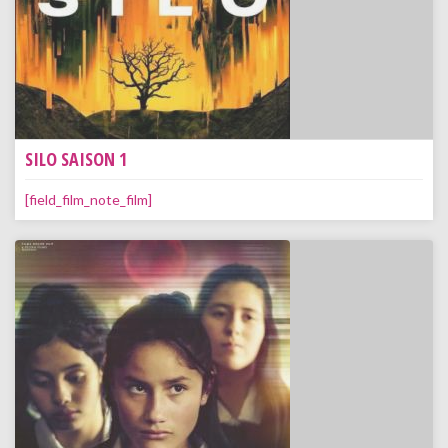
SILO SAISON 1
[field_film_note_film]