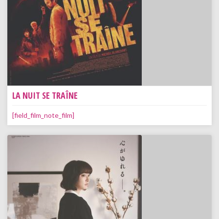
LA NUIT SE TRAÎNE
[field_film_note_film]