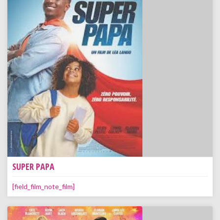
SUPER PAPA
[field_film_note_film]