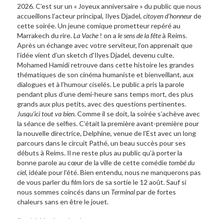
2026. C’est sur un « Joyeux anniversaire » du public que nous
accueillons l’acteur principal, Ilyes Djadel,
citoyen d’honneur
de
cette soirée. Un jeune comique prometteur repéré au
Marrakech du rire.
La Vache
! on a
le sens de la fête
à Reims.
Après un échange avec votre serviteur, l’on apprenait que
l’idée vient d’un sketch d'Ilyes Djadel, devenu culte.
Mohamed Hamidi retrouve dans cette histoire les grandes
thématiques de son cinéma humaniste et bienveillant, aux
dialogues et à l’humour ciselés. Le public a pris la parole
pendant plus d’une demi-heure sans temps mort, des plus
grands aux plus petits, avec des questions pertinentes.
Jusqu’ici tout va bien
. Comme il se doit, la soirée s’achève avec
la séance de selfies. C’était la première avant-première pour
la nouvelle directrice, Delphine, venue de l’Est avec un long
parcours dans le circuit Pathé, un beau succès pour ses
débuts à Reims. Il ne reste plus au public qu’à porter la
bonne parole au cœur de la ville de cette comédie
tombé du
ciel
, idéale pour l’été. Bien entendu, nous ne manquerons pas
de vous parler du film lors de sa sortie le 12 août. Sauf si
nous sommes coincés dans un
Terminal
par de fortes
chaleurs sans en être le jouet.