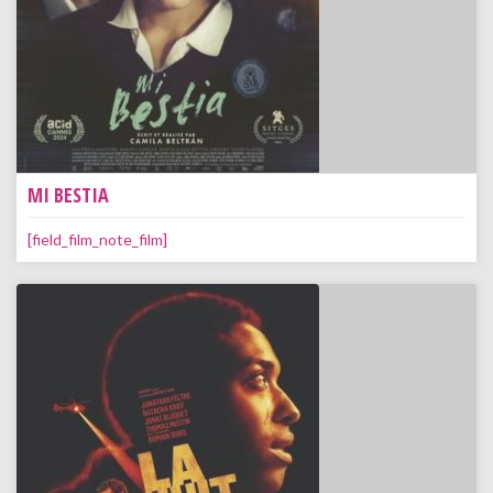
MI BESTIA
[field_film_note_film]