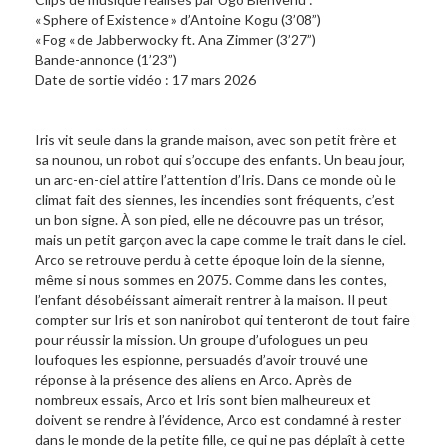
« Sphere of Existence » d’Antoine Kogu (3’08”)
« Fog « de Jabberwocky ft. Ana Zimmer (3’27”)
Bande-annonce (1’23”)
Date de sortie vidéo : 17 mars 2026
Iris vit seule dans la grande maison, avec son petit frère et
sa nounou, un robot qui s’occupe des enfants. Un beau jour,
un arc-en-ciel attire l’attention d’Iris. Dans ce monde où le
climat fait des siennes, les incendies sont fréquents, c’est
un bon signe. À son pied, elle ne découvre pas un trésor,
mais un petit garçon avec la cape comme le trait dans le ciel.
Arco se retrouve perdu à cette époque loin de la sienne,
même si nous sommes en 2075. Comme dans les contes,
l’enfant désobéissant aimerait rentrer à la maison. Il peut
compter sur Iris et son nanirobot qui tenteront de tout faire
pour réussir la mission. Un groupe d’ufologues un peu
loufoques les espionne, persuadés d’avoir trouvé une
réponse à la présence des aliens en Arco. Après de
nombreux essais, Arco et Iris sont bien malheureux et
doivent se rendre à l’évidence, Arco est condamné à rester
dans le monde de la petite fille, ce qui ne pas déplaît à cette