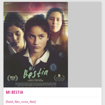
MI BESTIA
[field_film_note_film]