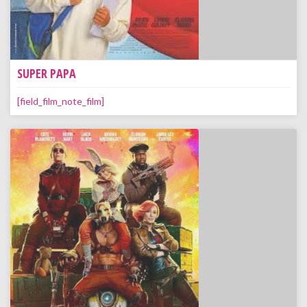
SUPER PAPA
[field_film_note_film]