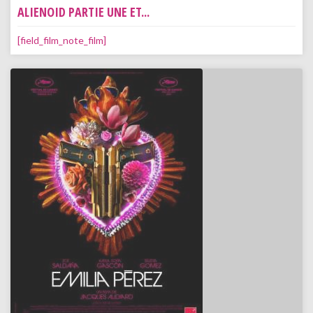
ALIENOID PARTIE UNE ET...
[field_film_note_film]