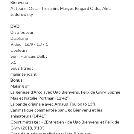
Bienven
Acteurs : Oscar Tresanini, Margot Ringard Oldra, Alma
Jodorowsky
DVD
Distributeur :
Diaphan
Vidéo : 16/9 - 1.77:1
Couleur
Son : Français Dolby
5.
Sous titres :
malentenda
Bonus :
Making of
La genèse d’Arco avec Ugo Bienvenu, Félix de Givry, Sophie
Mas et Natalie Portman (12’42”)
La bande originale avec Arnaud Toulon (6’13”)
L’animatique commentée par Ugo Bienvenu et les
animateurs (14’41”)
Court métrage : « L’Entretien » de Ugo Bienvenu et Félix de
Givry (2018, 9’10”)
Clips de musique réalisés par Ugo Bienvenu :