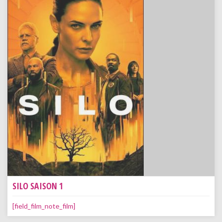
SILO SAISON 1
[field_film_note_film]