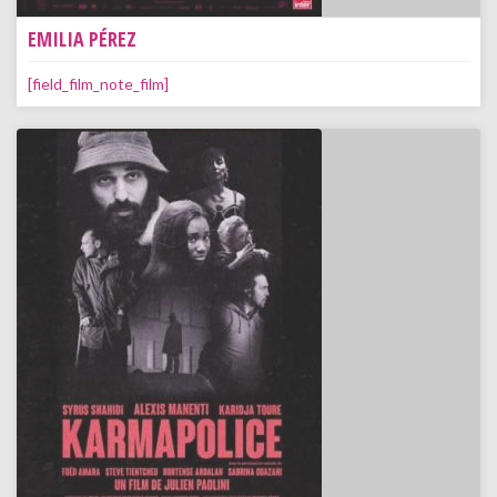
EMILIA PÉREZ
[field_film_note_film]