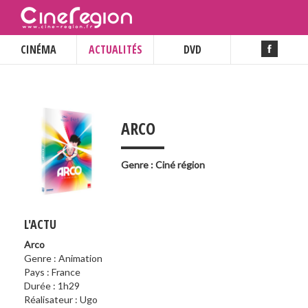
CINÉMA
ACTUALITÉS
DVD
___
ARCO
Genre : Ciné région
L'ACTU
Arco
Genre : Animation
Pays : France
Durée : 1h29
Réalisateur : Ugo