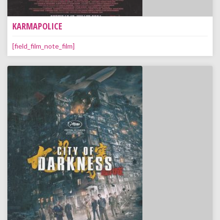
KARMAPOLICE
[field_film_note_film]