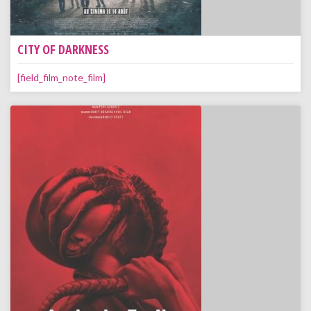
CITY OF DARKNESS
[field_film_note_film]