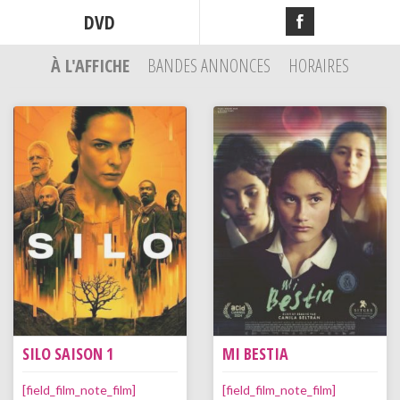
DVD
À L'AFFICHE
BANDES ANNONCES
HORAIRES
SILO SAISON 1
MI BESTIA
[field_film_note_film]
[field_film_note_film]