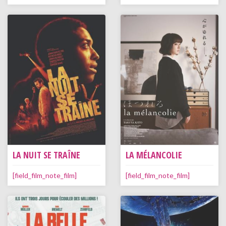
LA NUIT SE TRAÎNE
LA MÉLANCOLIE
[field_film_note_film]
[field_film_note_film]