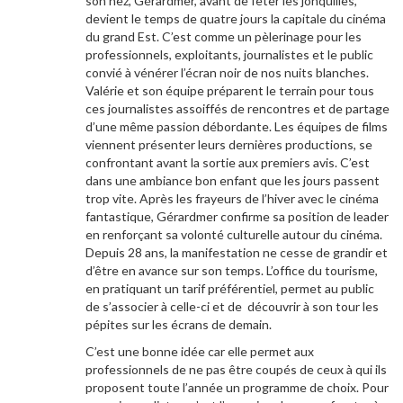
son nez, Gérardmer, avant de fêter les jonquilles,
devient le temps de quatre jours la capitale du cinéma
du grand Est. C’est comme un pèlerinage pour les
professionnels, exploitants, journalistes et le public
convié à vénérer l’écran noir de nos nuits blanches.
Valérie et son équipe préparent le terrain pour tous
ces journalistes assoiffés de rencontres et de partage
d’une même passion débordante. Les équipes de films
viennent présenter leurs dernières productions, se
confrontant avant la sortie aux premiers avis. C’est
dans une ambiance bon enfant que les jours passent
trop vite. Après les frayeurs de l’hiver avec le cinéma
fantastique, Gérardmer confirme sa position de leader
en renforçant sa volonté culturelle autour du cinéma.
Depuis 28 ans, la manifestation ne cesse de grandir et
d’être en avance sur son temps. L’office du tourisme,
en pratiquant un tarif préférentiel, permet au public
de s’associer à celle-ci et de découvrir à son tour les
pépites sur les écrans de demain.
C’est une bonne idée car elle permet aux
professionnels de ne pas être coupés de ceux à qui ils
proposent toute l’année un programme de choix. Pour