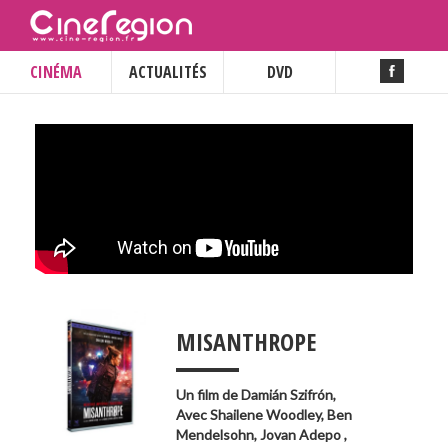
CINÉMA
ACTUALITÉS
DVD
___
MISANTHROPE
Un film de
Damián Szifrón
,
Avec
Shailene Woodley
,
Ben
Mendelsohn
,
Jovan Adepo
,