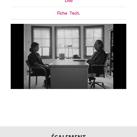
Dvd
Fiche
_
Tech.