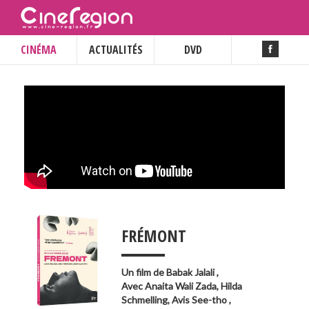
CINÉMA
ACTUALITÉS
DVD
___
FRÉMONT
Un film de
Babak Jalali
,
Avec
Anaita Wali Zada
,
Hilda
Schmelling
,
Avis See-tho
,