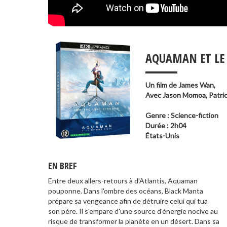
___
AQUAMAN ET LE
Un film de
James Wan
,
Avec
Jason Momoa
,
Patri
Genre : Science-fiction
Durée : 2h04
États-Unis
EN BREF
Entre deux allers-retours à d'Atlantis, Aquaman
ténèbres enchainé au cœur d'un volcan. Son royaume
pouponne. Dans l'ombre des océans, Black Manta
s'est figé suite à sa défaite face à son frère, le père
prépare sa vengeance afin de détruire celui qui tua
d'Aquaman. La menace pourrait signer la fin de
son père. Il s'empare d'une source d'énergie nocive au
l'Atlantide et de la planète bleue. Aquaman a besoin
risque de transformer la planète en un désert. Dans sa
d'un allié puissant, son frère Orm. Il faut d'abord le